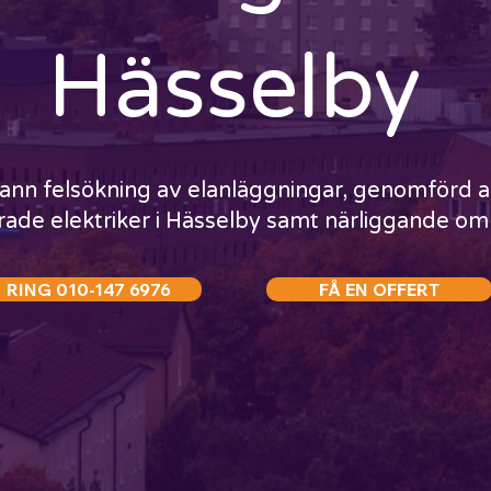
Hässelby
rann felsökning av elanläggningar, genomförd a
erade elektriker i Hässelby samt närliggande o
RING 010-147 6976
FÅ EN OFFERT