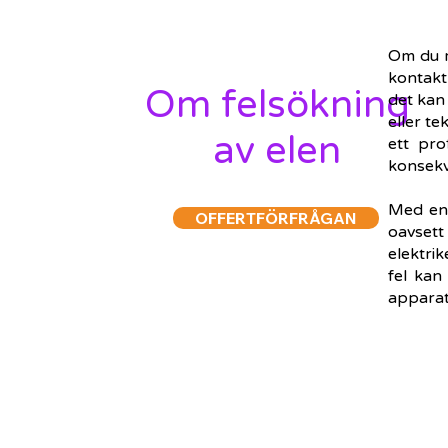
Om du m
kontakt
Om felsökning
det kan
eller te
av elen
ett pro
konsekv
Med en 
OFFERTFÖRFRÅGAN
oavsett
elektrik
fel kan
apparatu