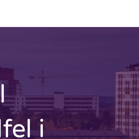
Eljour
Kontakta oss
l
fel i