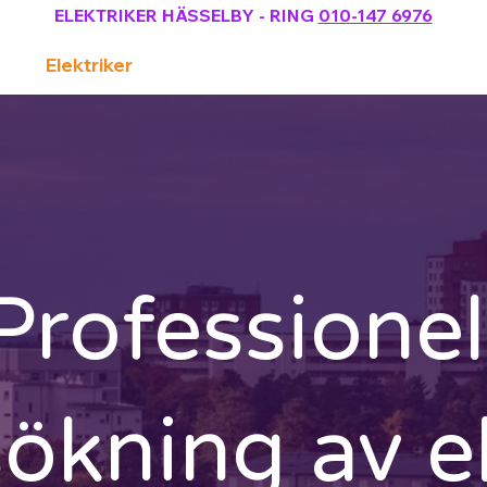
ELEKTRIKER HÄSSELBY
- RING
010-147 6976
Elektriker
Webbshop (laddbox)
Professionel
ökning av el