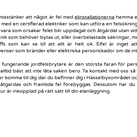
isstänker att något är fel med
elinstallationerna
hemma ell
 med en certifierad elektriker som kan utföra en felsökning
 vara som orsakar felet blir uppdagat och åtgärdat utan vid
knik som behöver bytas ut, eller överbelastade säkringar, me
ffs som kan se till att allt är helt ok. Elfel är inget a
enser som bränder eller elektriska personskador om de int
fungerande jordfelsbrytare är den största faran för per
 alltid bäst att inte låta saken bero. Ta kontakt med oss så
er komma till dig där du befinner dig i Hässelbysområdet oc
 åtgärdas och framtida fel förebyggas. Dessutom har du då
r är inkopplad på rätt sätt till din elanläggning.