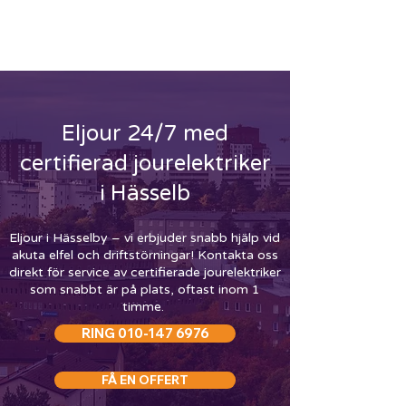
ELEKTRIKER HÄSSELBY
-
RING
010-147 6976
Eljour 24/7 med
certifierad jourelektriker
i Hässelb
Eljour i Hässelby – vi erbjuder snabb hjälp vid
akuta elfel och driftstörningar! Kontakta oss
direkt för service av certifierade jourelektriker
som snabbt är på plats, oftast inom 1
timme.
RING 010-147 6976
FÅ EN OFFERT