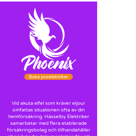
Boka jourelektriker
Vid akuta elfel som kräver eljour
omfattas situationen ofta av din
hemförsäkring. Hässelby Elektriker
samarbetar med flera etablerade
försäkringsbolag och tillhandahåller