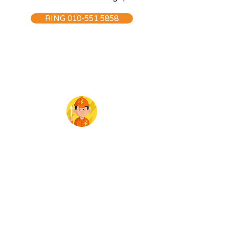
RING 010-551 5858
Elinstallationer
Våra elinstallationer följer inte bara
branschstandarden för vi vet att
noggrannhet och stil gör stor
skillnad för dig som kund hos oss.
När vi är klara hos dig kommer
resultatet att vara Säkert, Snyggt
och Hållbart.